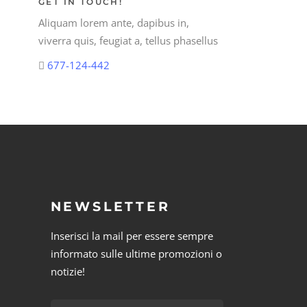
GET IN TOUCH!
Aliquam lorem ante, dapibus in,
viverra quis, feugiat a, tellus phasellus
677-124-442
NEWSLETTER
Inserisci la mail per essere sempre
informato sulle ultime promozioni o
notizie!